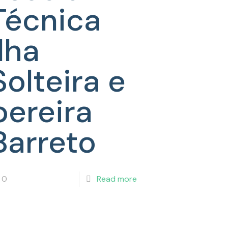
ica
Técnica
Ilha
Solteira e
pereira
Barreto
0
Read more