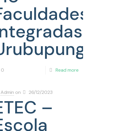
Faculdades
Integradas
Urubupungá
0
Read more
Admin
on
26/12/2023
ETEC –
Escola