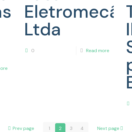
as
Eletromecân
Ltda
0
Read more
ore
Prev page
1
2
3
4
Next page