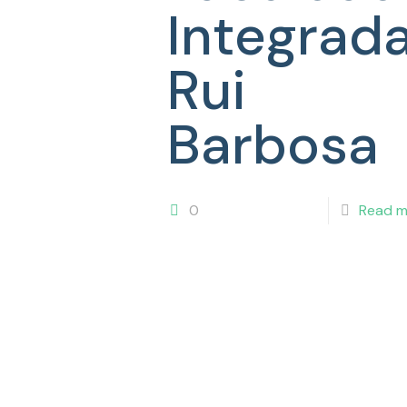
Integrad
Rui
Barbosa
0
Read m