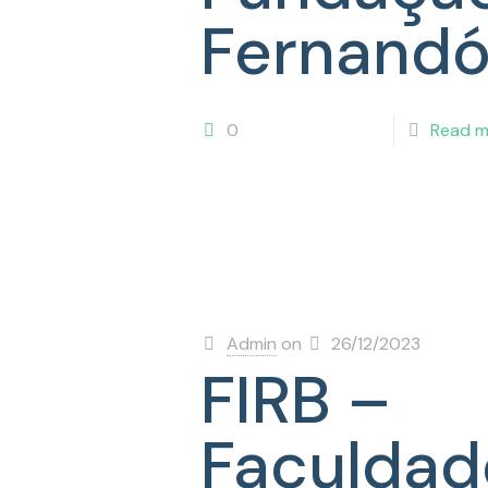
Fernandó
0
Read m
Admin
on
26/12/2023
FIRB –
Faculdad