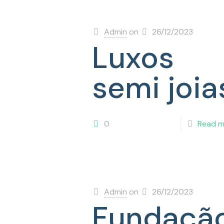
Admin
on
26/12/2023
Luxos
semi joia
0
Read m
Admin
on
26/12/2023
Fundaçã